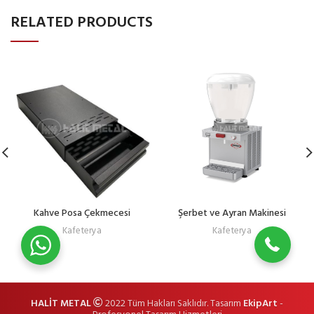
RELATED PRODUCTS
(0274) 266 26 12
Kahve Posa Çekmecesi
Şerbet ve Ayran Makinesi
Kafeterya
Kafeterya
HALİT METAL
2022 Tüm Hakları Saklıdır. Tasarım
EkipArt
-