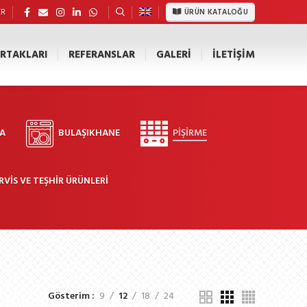
ER
ÜRÜN KATALOĞU
RTAKLARI
REFERANSLAR
GALERI
İLETIŞIM
A
BULAŞIKHANE
PIŞIRME
RVIS VE TEŞHIR ÜRÜNLERI
Gösterim
9
12
18
24