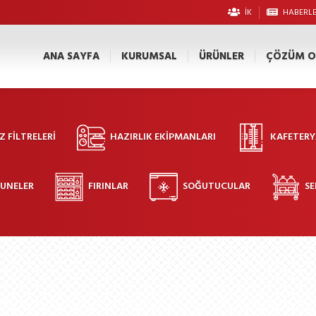
İK
HABERL
ANA SAYFA
KURUMSAL
ÜRÜNLER
ÇÖZÜM O
 FILTRELERI
HAZIRLIK EKIPMANLARI
KAFETERY
ZUNELER
FIRINLAR
SOĞUTUCULAR
SE