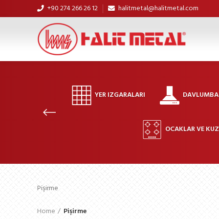
+90 274 266 26 12
halitmetal@halitmetal.com
YER IZGARALARI
DAVLUMBAZ
OCAKLAR VE KU
Pişirme
Home
Pişirme