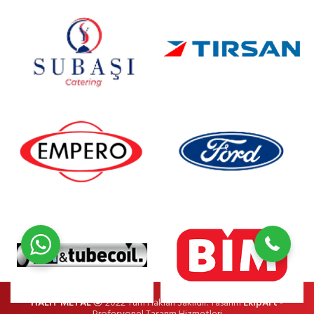
(0274) 266 26 12
HALİT METAL
2022 Tüm Hakları Saklıdır. Tasarım
EkipArt
-